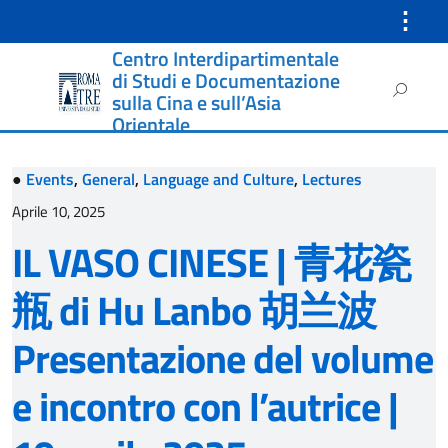
⋮
Centro Interdipartimentale
Instagram
di Studi e Documentazione
Ricerca
sulla Cina e sull’Asia
per:
Orientale
●
Events
,
General
,
Language and Culture
,
Lectures
Aprile 10, 2025
IL VASO CINESE | 青花瓷
瓶 di Hu Lanbo 胡兰波
Presentazione del volume
e incontro con l’autrice |