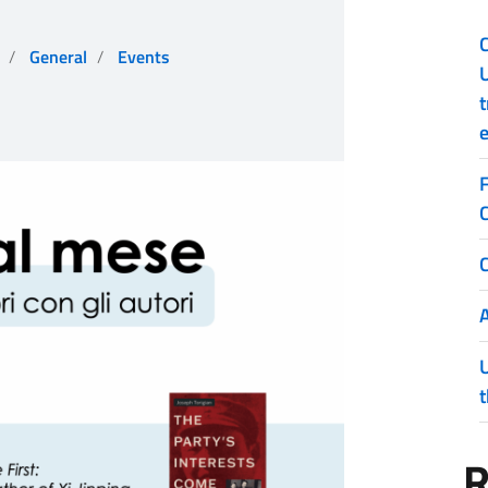
C
General
Events
t
e
C
R